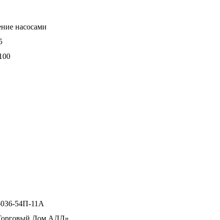
ение насосами
5
100
036-54П-11А
орговый Дом АДЛ»