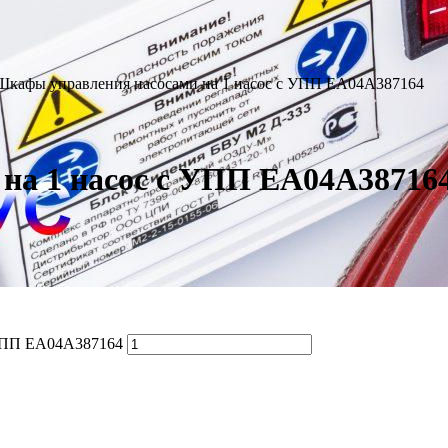
Шкафы управления насосами на 1 насос с УПП EA04A387164
на 1 насос с УПП EA04A38716
 УПП EA04A387164