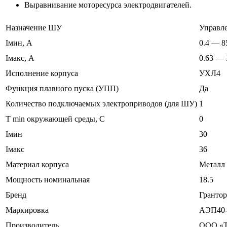
Выравнивание моторесурса электродвигателей.
Назначение ШУ
Управл
Iмин, А
0.4 — 8
Iмакс, А
0.63 — 
Исполнение корпуса
УХЛ4
Функция плавного пуска (УПП)
Да
Количество подключаемых электроприводов (для ШУ)
1
T min окружающей среды, C
0
Iмин
30
Iмакс
36
Материал корпуса
Металл
Мощность номинальная
18.5
Бренд
Грантор
Маркировка
АЭП40-
Производитель
ООО «Т