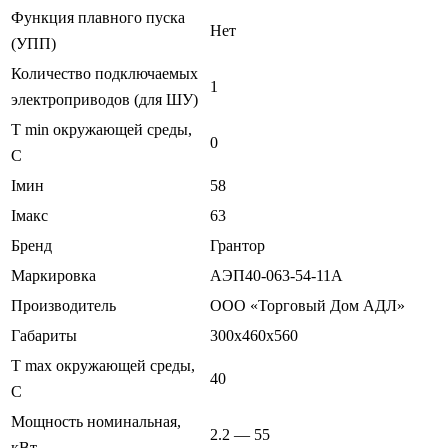
Функция плавного пуска
Нет
(УПП)
Количество подключаемых
1
электроприводов (для ШУ)
T min окружающей среды,
0
C
Iмин
58
Iмакс
63
Бренд
Грантор
Маркировка
АЭП40-063-54-11А
Производитель
ООО «Торговый Дом АДЛ»
Габариты
300х460х560
T max окружающей среды,
40
С
Мощность номинальная,
2.2 — 55
кВт