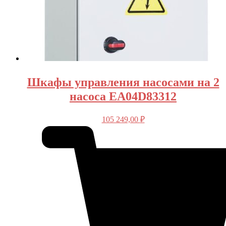
Шкафы управления насосами на 2
насоса EA04D83312
105 249,00
₽