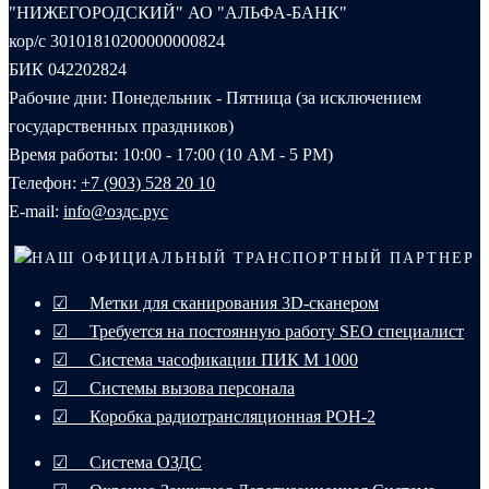
"НИЖЕГОРОДСКИЙ" АО "АЛЬФА-БАНК"
кор/с 30101810200000000824
БИК 042202824
Рабочие дни: Понедельник - Пятница (за исключением
государственных праздников)
Время работы: 10:00 - 17:00 (10 AM - 5 PM)
Телефон:
+7 (903) 528 20 10‬
E-mail:
info@оздс.рус
НАШ ОФИЦИАЛЬНЫЙ ТРАНСПОРТНЫЙ ПАРТНЕР
☑ Метки для сканирования 3D-сканером
☑ Требуется на постоянную работу SEO специалист
☑ Система часофикации ПИК М 1000
☑ Системы вызова персонала
☑ Коробка радиотрансляционная РОН-2
☑ Система ОЗДС