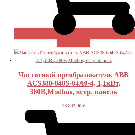
В КОРЗИНУ
Частотный преобразователь ABB
ACS380-040S-04A0-4, 1,1кВт,
380В,Modbus, встр. панель
33 893,00
₽