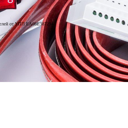
телей от УПП EA08E387254