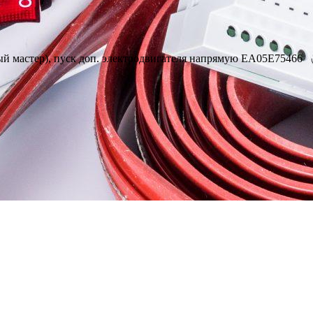
й мастер), пуск доп. электродвигателя напрямую EA05E75466