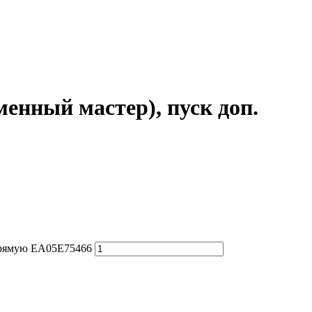
енный мастер), пуск доп.
апрямую EA05E75466