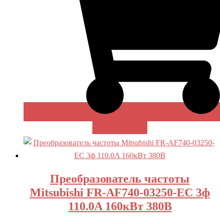
В КОРЗИНУ
Преобразователь частоты
Mitsubishi FR-AF740-03250-EC 3ф
110.0A 160кВт 380В