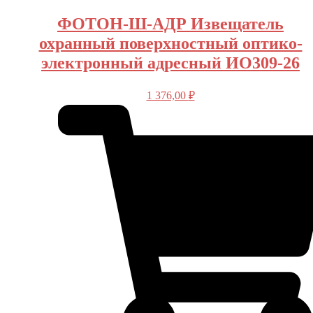
ФОТОН-Ш-АДР Извещатель
охранный поверхностный оптико-
электронный адресный ИО309-26
1 376,00
₽