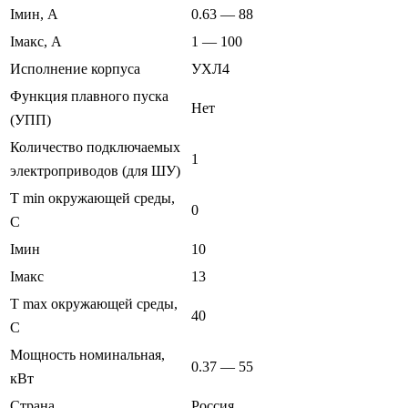
Iмин, А
0.63 — 88
Iмакс, А
1 — 100
Исполнение корпуса
УХЛ4
Функция плавного пуска
Нет
(УПП)
Количество подключаемых
1
электроприводов (для ШУ)
T min окружающей среды,
0
C
Iмин
10
Iмакс
13
T max окружающей среды,
40
С
Мощность номинальная,
0.37 — 55
кВт
Страна
Россия