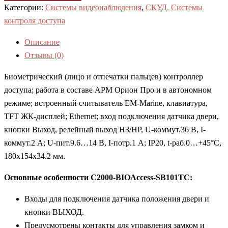
Категории:
Системы видеонаблюдения
,
СКУД. Системы
контроля доступа
Описание
Отзывы (0)
Биометрический (лицо и отпечатки пальцев) контроллер
доступа; работа в составе АРМ Орион Про и в автономном
режиме; встроенный считыватель EM-Marine, клавиатура,
TFT ЖК-дисплей; Ethernet; вход подключения датчика двери,
кнопки Выход, релейный выход НЗ/НР, U-коммут.36 В, I-
коммут.2 А; U-пит.9.6…14 В, I-потр.1 А; IP20, t-раб.0…+45°С,
180х154х34.2 мм.
Основные особенности С2000-BIOAccess-SB101TC:
Входы для подключения датчика положения двери и
кнопки ВЫХОД.
Предусмотрены контакты для управления замком и