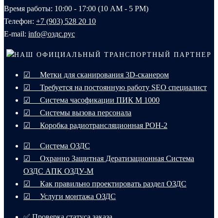
Время работы: 10:00 - 17:00 (10 AM - 5 PM)
Телефон:
+7 (903) 528 20 10‬
E-mail:
info@оздс.рус
НАШ ОФИЦИАЛЬНЫЙ ТРАНСПОРТНЫЙ ПАРТНЕР
☑ Метки для сканирования 3D-сканером
☑ Требуется на постоянную работу SEO специалист
☑ Система часофикации ПИК М 1000
☑ Системы вызова персонала
☑ Коробка радиотрансляционная РОН-2
☑ Система ОЗДС
☑ Охранно Защитная Дератизационная Система
ОЗДС АПК ОЗДУ-М
☑ Как правильно проектировать раздел ОЗДС
☑ Услуги монтажа ОЗДС
✅ Проверка статуса заказа