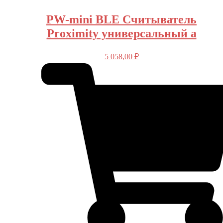
PW-mini BLE Считыватель
Proximity универсальный а
5 058,00
₽