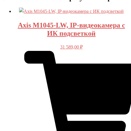
Axis M1045-LW, IP-видеокамера с
ИК подсветкой
31 589,00
₽