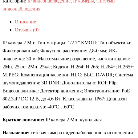
Категории:
IP видеонаблюдение
,
IP камеры
,
Системы
видеонаблюдения
Описание
Отзывы (0)
IP камера 2 Мп; Тип матрицы: 1/2.7” КМОП; Тип объектива:
Фиксированный; Фокусное расстояние: 2,8-0 мм; ИК-
подсветка: 30 м; Максимальное разрешение, частота кадров:
2Мп, 25к/с; 2Мп, 25к/с; Кодеки: H.264; H.265; H.264+; H.265+;
MJPEG; Компенсация засветки: HLC; BLC; D-WDR; Система
шумоподавления: 3D DNR; Дополнительно: ROI; Flip;
Видеоаналитика: Детектор движения; Электропитание: PoE
802.3af / DC 12 В, до 4,6 Вт; Класс защиты: IP67; Диапазон
рабочих температур: -40°С…60°С
Краткое описание:
IP камера 2 Мп, купольная.
Назначение:
сетевая камера видеонаблюдения в исполнении