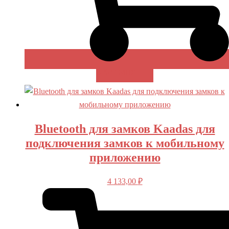
В КОРЗИНУ
Bluetooth для замков Kaadas для
подключения замков к мобильному
приложению
4 133,00
₽