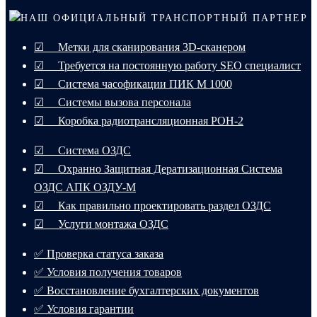
НАШ ОФИЦИАЛЬНЫЙ ТРАНСПОРТНЫЙ ПАРТНЕР
☑ Метки для сканирования 3D-сканером
☑ Требуется на постоянную работу SEO специалист
☑ Система часофикации ПИК М 1000
☑ Системы вызова персонала
☑ Коробка радиотрансляционная РОН-2
☑ Система ОЗДС
☑ Охранно Защитная Дератизационная Система
ОЗДС АПК ОЗДУ-М
☑ Как правильно проектировать раздел ОЗДС
☑ Услуги монтажа ОЗДС
✅ Проверка статуса заказа
✅ Условия получения товаров
✅ Восстановление бухгалтерских документов
✅ Условия гарантии