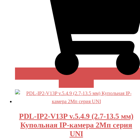
В КОРЗИНУ
PDL-IP2-V13P v.5.4.9 (2.7-13.5 мм)
Купольная IP-камера 2Мп серия
UNI