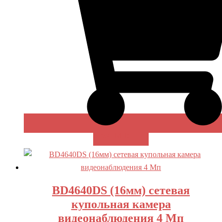
В КОРЗИНУ
BD4640DS (16мм) сетевая
купольная камера
видеонаблюдения 4 Мп