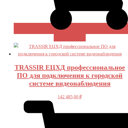
В КОРЗИНУ
TRASSIR ЕЦХД профессиональное
ПО для подключения к городской
системе видеонаблюдения
142 485,00
₽