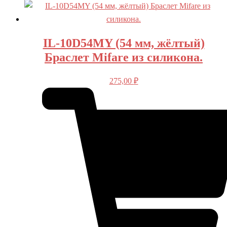
IL-10D54MY (54 мм, жёлтый)
Браслет Mifare из силикона.
275,00
₽