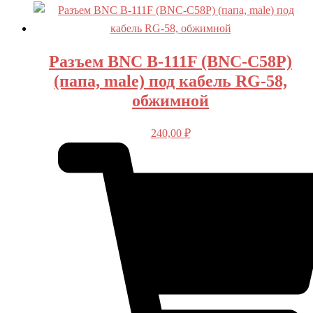
Разъем BNC B-111F (BNC-C58P)
(папа, male) под кабель RG-58,
обжимной
240,00
₽