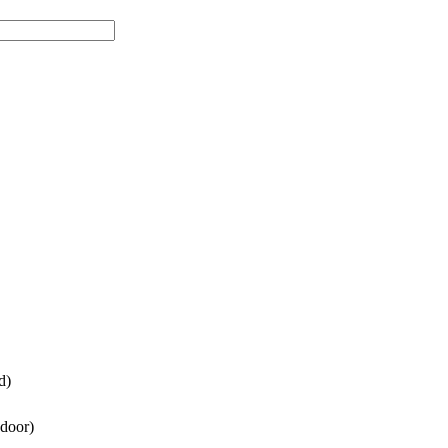
d)
door)