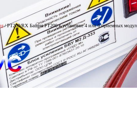
ия
/ PT200/RX Башня PT200 к установке 4 или 6 приемных моду