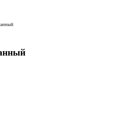
ванный
анный