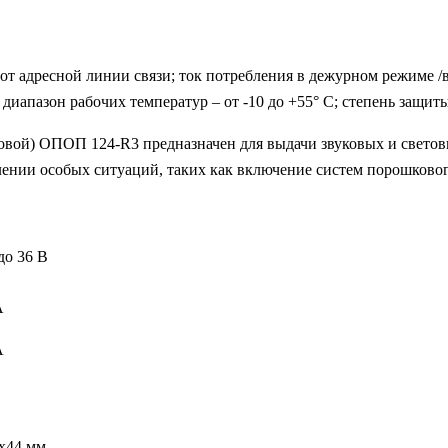
адресной линии связи; ток потребления в дежурном режиме /в р
 диапазон рабочих температур – от -10 до +55° С; степень защит
ой) ОПОП 124-R3 предназначен для выдачи звуковых и световы
ении особых ситуаций, таких как включение систем порошкового
до 36 В
А
А
х44 мм