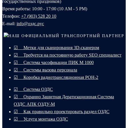
государственных праздников)
Время работы: 10:00 - 17:00 (10 AM - 5 PM)
Телефон:
+7 (903) 528 20 10‬
E-mail:
info@оздс.рус
НАШ ОФИЦИАЛЬНЫЙ ТРАНСПОРТНЫЙ ПАРТНЕР
☑ Метки для сканирования 3D-сканером
☑ Требуется на постоянную работу SEO специалист
☑ Система часофикации ПИК М 1000
☑ Системы вызова персонала
☑ Коробка радиотрансляционная РОН-2
☑ Система ОЗДС
☑ Охранно Защитная Дератизационная Система
ОЗДС АПК ОЗДУ-М
☑ Как правильно проектировать раздел ОЗДС
☑ Услуги монтажа ОЗДС