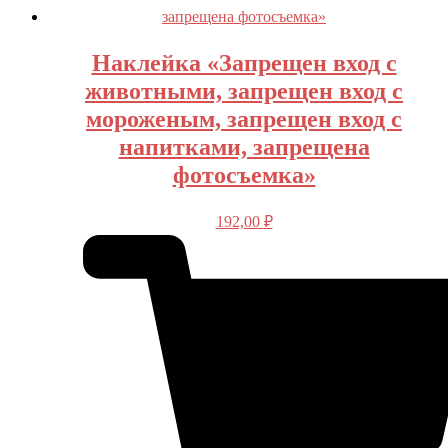
Наклейка «Запрещен вход с
животными, запрещен вход с
мороженым, запрещен вход с
напитками, запрещена
фотосъемка»
192,00
₽