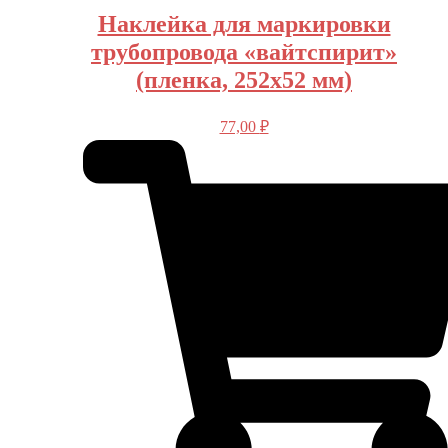
Наклейка для маркировки
трубопровода «вайтспирит»
(пленка, 252х52 мм)
77,00
₽