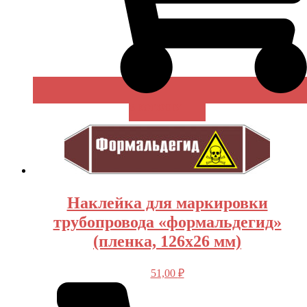
В КОРЗИНУ
Наклейка для маркировки
трубопровода «формальдегид»
(пленка, 126х26 мм)
51,00
₽