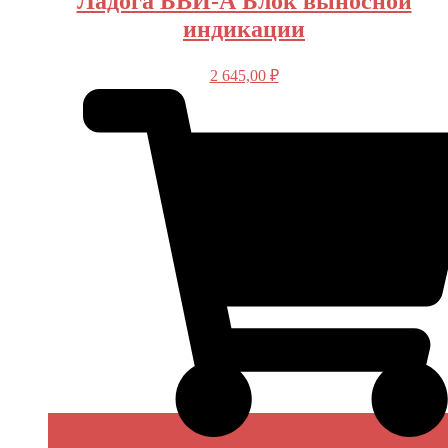
Ладога БВИ-А Блок выносной
индикации
2 645,00
₽