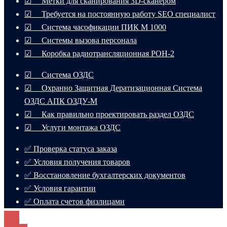
☑ Метки для сканирования 3D-сканером
☑ Требуется на постоянную работу SEO специалист
☑ Система часофикации ПИК М 1000
☑ Системы вызова персонала
☑ Коробка радиотрансляционная РОН-2
☑ Система ОЗДС
☑ Охранно Защитная Дератизационная Система
ОЗДС АПК ОЗДУ-М
☑ Как правильно проектировать раздел ОЗДС
☑ Услуги монтажа ОЗДС
✅ Проверка статуса заказа
✅ Условия получения товаров
✅ Восстановление бухгалтерских документов
✅ Условия гарантии
✅ Оплата счетов физлицами