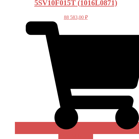
5SV10F015T (1016L0871)
88 583,00
₽
В КОРЗИНУ