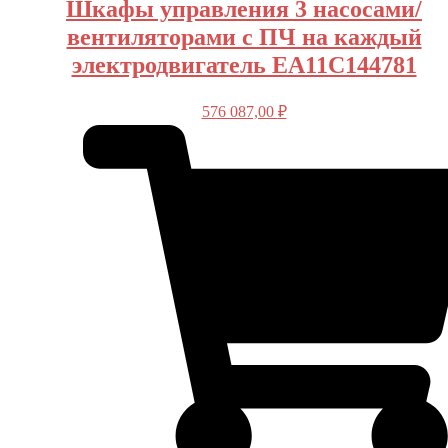
Шкафы управления 3 насосами/
вентиляторами с ПЧ на каждый
электродвигатель EA11C144781
576 087,00
₽