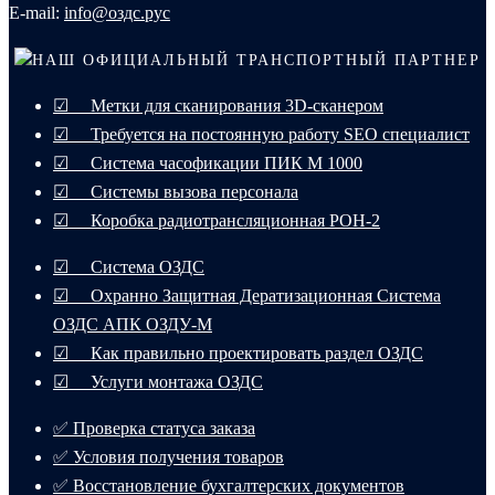
E-mail:
info@оздс.рус
НАШ ОФИЦИАЛЬНЫЙ ТРАНСПОРТНЫЙ ПАРТНЕР
☑ Метки для сканирования 3D-сканером
☑ Требуется на постоянную работу SEO специалист
☑ Система часофикации ПИК М 1000
☑ Системы вызова персонала
☑ Коробка радиотрансляционная РОН-2
☑ Система ОЗДС
☑ Охранно Защитная Дератизационная Система
ОЗДС АПК ОЗДУ-М
☑ Как правильно проектировать раздел ОЗДС
☑ Услуги монтажа ОЗДС
✅ Проверка статуса заказа
✅ Условия получения товаров
✅ Восстановление бухгалтерских документов