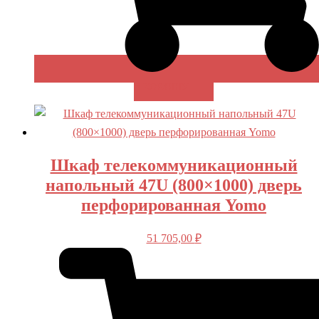
В КОРЗИНУ
Шкаф телекоммуникационный
напольный 47U (800×1000) дверь
перфорированная Yomo
51 705,00
₽