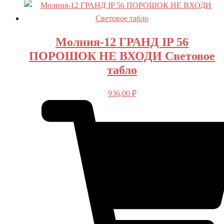
Молния-12 ГРАНД IP 56
ПОРОШОК НЕ ВХОДИ Световое
табло
936,00
₽