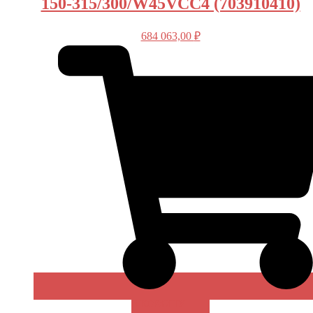
150-315/300/W45VCC4 (703910410)
684 063,00
₽
В КОРЗИНУ