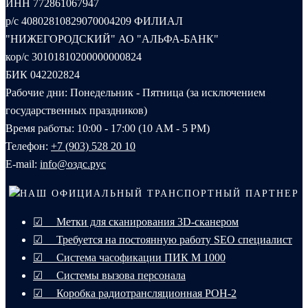
ИНН 772861067947
р/с 40802810829070004209 ФИЛИАЛ
"НИЖЕГОРОДСКИЙ" АО "АЛЬФА-БАНК"
кор/с 30101810200000000824
БИК 042202824
Рабочие дни: Понедельник - Пятница (за исключением
государственных праздников)
Время работы: 10:00 - 17:00 (10 AM - 5 PM)
Телефон:
+7 (903) 528 20 10‬
E-mail:
info@оздс.рус
НАШ ОФИЦИАЛЬНЫЙ ТРАНСПОРТНЫЙ ПАРТНЕР
☑ Метки для сканирования 3D-сканером
☑ Требуется на постоянную работу SEO специалист
☑ Система часофикации ПИК М 1000
☑ Системы вызова персонала
☑ Коробка радиотрансляционная РОН-2