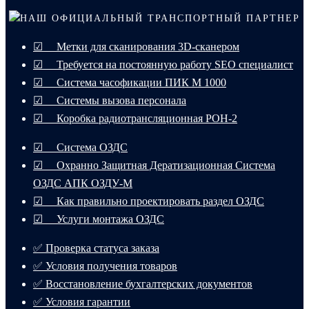
НАШ ОФИЦИАЛЬНЫЙ ТРАНСПОРТНЫЙ ПАРТНЕР
☑ Метки для сканирования 3D-сканером
☑ Требуется на постоянную работу SEO специалист
☑ Система часофикации ПИК М 1000
☑ Системы вызова персонала
☑ Коробка радиотрансляционная РОН-2
☑ Система ОЗДС
☑ Охранно Защитная Дератизационная Система
ОЗДС АПК ОЗДУ-М
☑ Как правильно проектировать раздел ОЗДС
☑ Услуги монтажа ОЗДС
✅ Проверка статуса заказа
✅ Условия получения товаров
✅ Восстановление бухгалтерских документов
✅ Условия гарантии