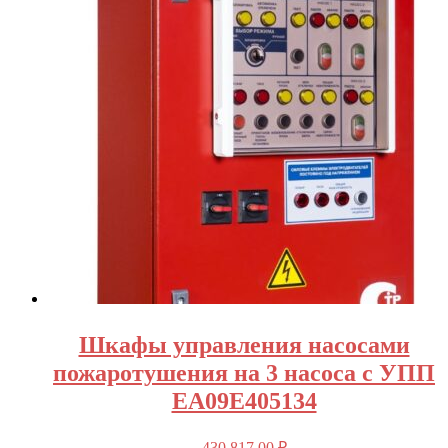
Шкафы управления насосами
пожаротушения на 3 насоса с УПП
EA09E405134
430 817,00
₽