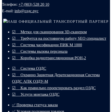
Телефон:
+7 (903) 528 20 10‬
E-mail:
info@оздс.рус
НАШ ОФИЦИАЛЬНЫЙ ТРАНСПОРТНЫЙ ПАРТНЕР
☑ Метки для сканирования 3D-сканером
☑ Требуется на постоянную работу SEO специалист
☑ Система часофикации ПИК М 1000
☑ Системы вызова персонала
☑ Коробка радиотрансляционная РОН-2
☑ Система ОЗДС
☑ Охранно Защитная Дератизационная Система
ОЗДС АПК ОЗДУ-М
☑ Как правильно проектировать раздел ОЗДС
☑ Услуги монтажа ОЗДС
✅ Проверка статуса заказа
✅ Условия получения товаров