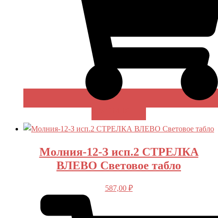
В КОРЗИНУ
Молния-12-З исп.2 СТРЕЛКА
ВЛЕВО Световое табло
587,00
₽