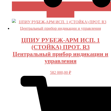
В КОРЗИНУ
ЦПИУ РУБЕЖ-АРМ ИСП. 1
(СТОЙКА) ПРОТ. R3
Центральный прибор индикации и
управления
582 000,00
₽