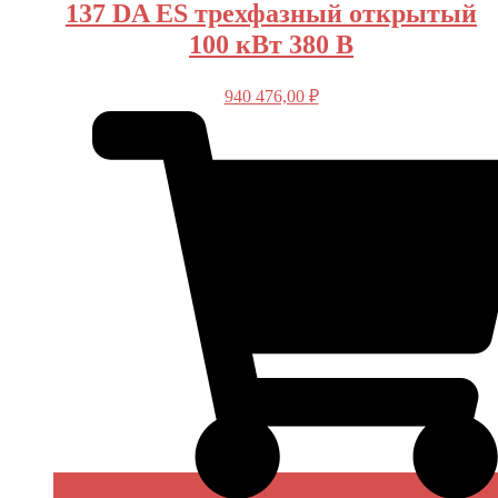
137 DA ES трехфазный открытый
100 кВт 380 В
940 476,00
₽