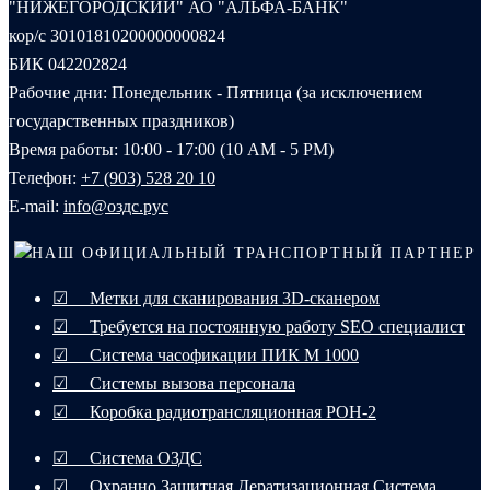
"НИЖЕГОРОДСКИЙ" АО "АЛЬФА-БАНК"
кор/с 30101810200000000824
БИК 042202824
Рабочие дни: Понедельник - Пятница (за исключением
государственных праздников)
Время работы: 10:00 - 17:00 (10 AM - 5 PM)
Телефон:
+7 (903) 528 20 10‬
E-mail:
info@оздс.рус
НАШ ОФИЦИАЛЬНЫЙ ТРАНСПОРТНЫЙ ПАРТНЕР
☑ Метки для сканирования 3D-сканером
☑ Требуется на постоянную работу SEO специалист
☑ Система часофикации ПИК М 1000
☑ Системы вызова персонала
☑ Коробка радиотрансляционная РОН-2
☑ Система ОЗДС
☑ Охранно Защитная Дератизационная Система