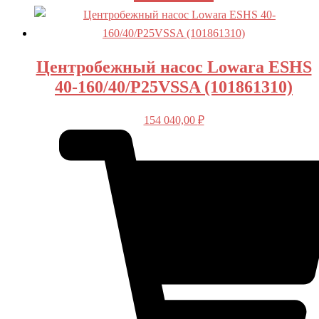
Центробежный насос Lowara ESHS
40-160/40/P25VSSA (101861310)
154 040,00
₽