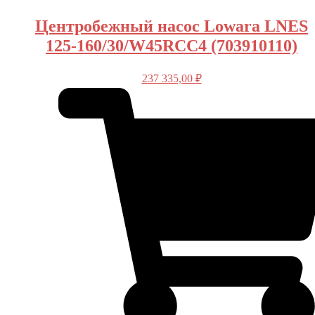
Центробежный насос Lowara LNES
125-160/30/W45RCC4 (703910110)
237 335,00
₽