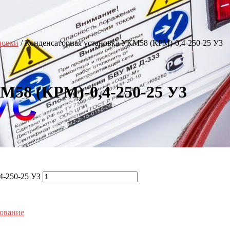
новки
/ Конденсаторная установка УКМ58 (КРМ)-0,4-250-25 У3
М58 (КРМ)-0,4-250-25 У3
4-250-25 У3
ование