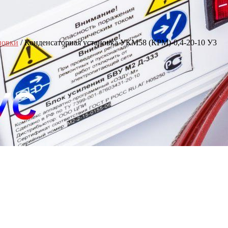
новки
/ Конденсаторная установка УКМ58 (КРМ)-0,4-20-10 У3