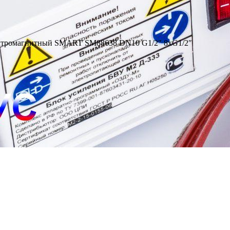
ектромагнитный SMART SM88638 DN10 G1/2″ 8хG1/2″