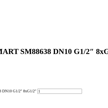
MART SM88638 DN10 G1/2″ 8хG
 DN10 G1/2" 8хG1/2"