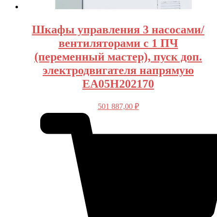
Шкафы управления 3 насосами/
вентиляторами с 1 ПЧ
(переменный мастер), пуск доп.
электродвигателя напрямую
EA05H202170
501 887,00
₽