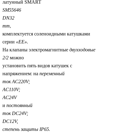
латунный SMART
SM
55646
DN
32
mm
,
комплектуется соленоидными катушками
серии
«
EE
».
На клапаны электромагнитные
двухходовые
2/2
можно
установить пять видов катушек с
напряжением: на
переменный
ток
AC
220
V
;
AC
110
V
;
AC
24
V
и
постоянный
ток
DC
24
V
;
DC
12
V
,
степень защиты
IP
65.