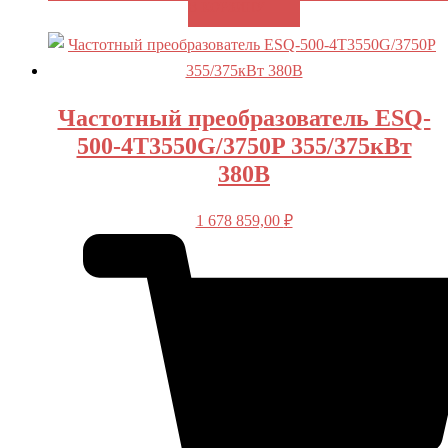
В КОРЗИНУ
Частотный преобразователь ESQ-
500-4T3550G/3750P 355/375кВт
380В
1 678 859,00
₽