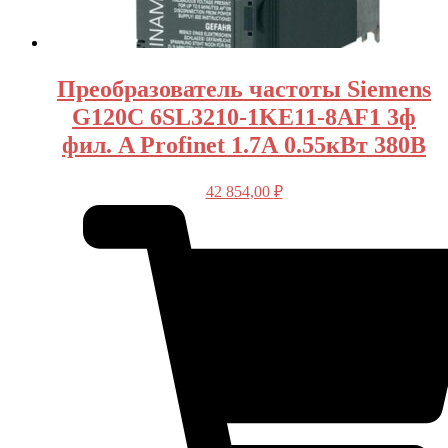
Преобразователь частоты Siemens
G120C 6SL3210-1KE11-8AF1 3ф
фил. A Profinet 1.7А 0.55кВт 380В
42 854,00
₽