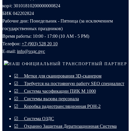
кор/с 30101810200000000824
БИК 042202824
Рабочие дни: Понедельник - Пятница (за исключением
государственных праздников)
Время работы: 10:00 - 17:00 (10 AM - 5 PM)
Телефон:
+7 (903) 528 20 10‬
E-mail:
info@оздс.рус
НАШ ОФИЦИАЛЬНЫЙ ТРАНСПОРТНЫЙ ПАРТНЕР
☑ Метки для сканирования 3D-сканером
☑ Требуется на постоянную работу SEO специалист
☑ Система часофикации ПИК М 1000
☑ Системы вызова персонала
☑ Коробка радиотрансляционная РОН-2
☑ Система ОЗДС
☑ Охранно Защитная Дератизационная Система