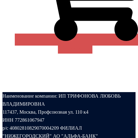
В КОРЗИНУ
Наименование компании: ИП ТРИФОНОВА ЛЮБОВЬ
ВЛАДИМИРОВНА
117437, Москва, Профсоюзная ул. 110 к4
ИНН 772861067947
р/с 40802810829070004209 ФИЛИАЛ
"НИЖЕГОРОДСКИЙ" АО "АЛЬФА-БАНК"