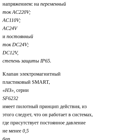
напряжением: на
переменный
ток
AC
220
V
;
AC
110
V
;
AC
24
V
и
постоянный
ток
DC
24
V
;
DC
12
V
,
степень защиты
IP
65.
Клапан электромагнитный
пластиковый SMART,
«НЗ»,
серии
SF
6232
имеет пилотный принцип действия, из
этого следует, что он работает в системах,
где присутствует постоянное давление
не менее
0,5
бар.