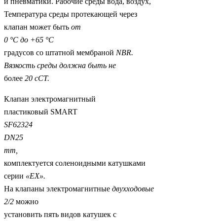
и пневматики. Рабочие среды вода, воздух,
Температура среды протекающей через
клапан может быть
от
0 °С до +65 °С
градусов со штатной мембраной
NBR
.
Вязкость среды должна быть не
более
20 сСТ.
Клапан электромагнитный
пластиковый SMART
SF
62324
DN
25
mm
,
комплектуется соленоидными катушками
серии
«
EX
».
На клапаны электромагнитные
двухходовые
2/2
можно
установить пять видов катушек с