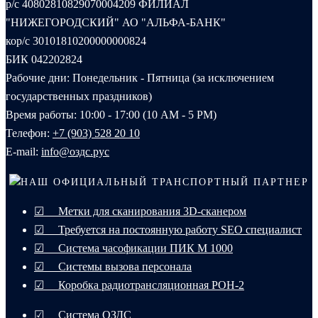
р/с 40802810829070004209 ФИЛИАЛ
"НИЖЕГОРОДСКИЙ" АО "АЛЬФА-БАНК"
кор/с 30101810200000000824
БИК 042202824
Рабочие дни: Понедельник - Пятница (за исключением
государственных праздников)
Время работы: 10:00 - 17:00 (10 AM - 5 PM)
Телефон:
+7 (903) 528 20 10‬
E-mail:
info@оздс.рус
НАШ ОФИЦИАЛЬНЫЙ ТРАНСПОРТНЫЙ ПАРТНЕР
☑ Метки для сканирования 3D-сканером
☑ Требуется на постоянную работу SEO специалист
☑ Система часофикации ПИК М 1000
☑ Системы вызова персонала
☑ Коробка радиотрансляционная РОН-2
☑ Система ОЗДС