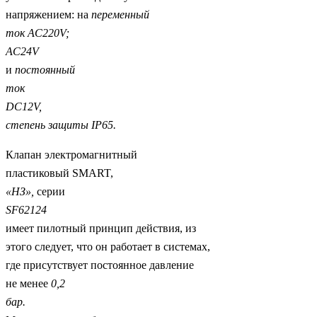
напряжением: на
переменный
ток
AC
220
V
;
AC
24
V
и
постоянный
ток
DC
12
V
,
степень защиты
IP
65.
Клапан электромагнитный
пластиковый SMART,
«НЗ»,
серии
SF
62124
имеет пилотный принцип действия, из
этого следует, что он работает в системах,
где присутствует постоянное давление
не менее
0,2
бар.