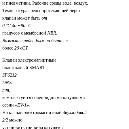
и пневматики. Рабочие среды вода, воздух,
Температура среды протекающей через
клапан может быть
от
0 °С до +90 °С
градусов с мембраной
NBR
.
Вязкость среды должна быть не
более
20 сСТ.
Клапан электромагнитный
пластиковый SMART
SF
6212
DN
25
mm
,
комплектуется соленоидными катушками
серии
«
EV-1
».
На клапан электромагнитный
двухходовой
2/2
можно
установить три вида катушек с