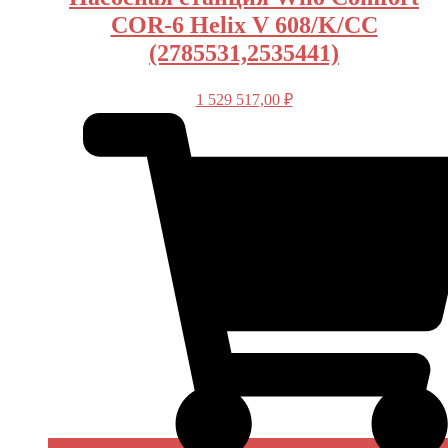
COR-6 Helix V 608/K/CC
(2785531,2535441)
1 529 517,00
₽