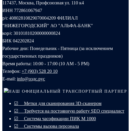
117437, Москва, Профсоюзная ул. 110 к4
ИНН 772861067947
р/с 40802810829070004209 ФИЛИАЛ
"НИЖЕГОРОДСКИЙ" АО "АЛЬФА-БАНК"
кор/с 30101810200000000824
БИК 042202824
Рабочие дни: Понедельник - Пятница (за исключением
государственных праздников)
Время работы: 10:00 - 17:00 (10 AM - 5 PM)
Телефон:
+7 (903) 528 20 10‬
E-mail:
info@оздс.рус
НАШ ОФИЦИАЛЬНЫЙ ТРАНСПОРТНЫЙ ПАРТНЕР
☑ Метки для сканирования 3D-сканером
☑ Требуется на постоянную работу SEO специалист
☑ Система часофикации ПИК М 1000
☑ Системы вызова персонала