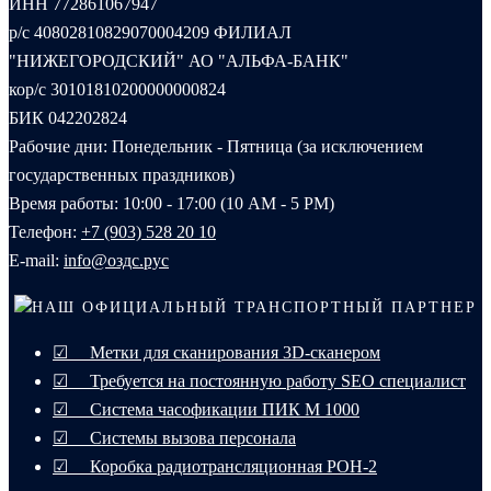
ИНН 772861067947
р/с 40802810829070004209 ФИЛИАЛ
"НИЖЕГОРОДСКИЙ" АО "АЛЬФА-БАНК"
кор/с 30101810200000000824
БИК 042202824
Рабочие дни: Понедельник - Пятница (за исключением
государственных праздников)
Время работы: 10:00 - 17:00 (10 AM - 5 PM)
Телефон:
+7 (903) 528 20 10‬
E-mail:
info@оздс.рус
НАШ ОФИЦИАЛЬНЫЙ ТРАНСПОРТНЫЙ ПАРТНЕР
☑ Метки для сканирования 3D-сканером
☑ Требуется на постоянную работу SEO специалист
☑ Система часофикации ПИК М 1000
☑ Системы вызова персонала
☑ Коробка радиотрансляционная РОН-2