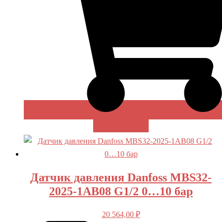
В КОРЗИНУ
Датчик давления Danfoss MBS32-
2025-1AB08 G1/2 0…10 бар
20 564,00
₽