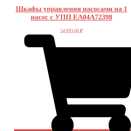
Шкафы управления насосами на 1
насос с УПП EA04A72398
54 093,00
₽