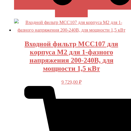
В КОРЗИНУ
Входной фильтр MCC107 для
корпуса M2 для 1-фазного
напряжения 200-240В, для
мощности 1,5 кВт
9 729,00
₽