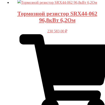
Тормозной резистор SRX44-062
96,8кВт 6,2Ом
230 583,00
₽