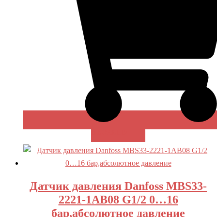
В КОРЗИНУ
Датчик давления Danfoss MBS33-
2221-1AB08 G1/2 0…16
бар,абсолютное давление