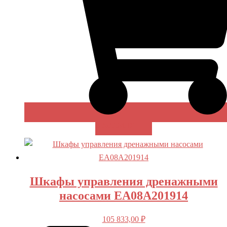
В КОРЗИНУ
Шкафы управления дренажными
насосами EA08A201914
105 833,00
₽