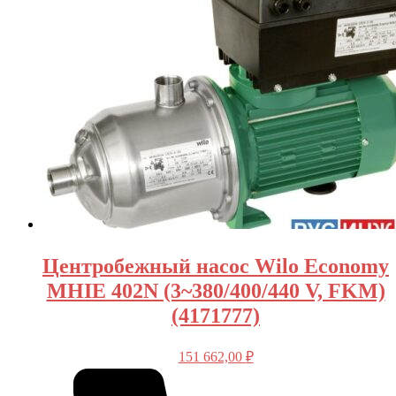
Центробежный насос Wilo Economy
MHIE 402N (3~380/400/440 V, FKM)
(4171777)
151 662,00
₽