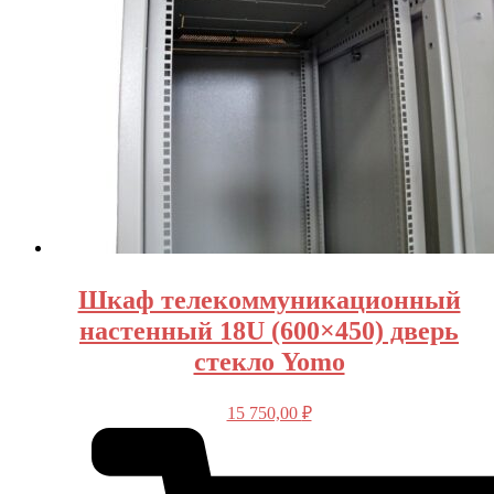
Шкаф телекоммуникационный
настенный 18U (600×450) дверь
стекло Yomo
15 750,00
₽