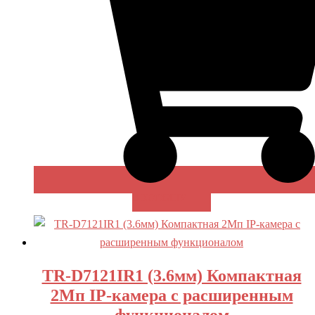
В КОРЗИНУ
TR-D7121IR1 (3.6мм) Компактная
2Мп IP-камера с расширенным