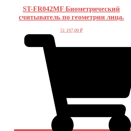
ST-FR042MF Биометрический
считыватель по геометрии лица.
51 197,00
₽