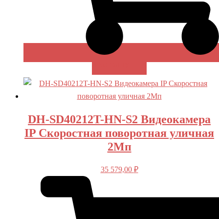
В КОРЗИНУ
DH-SD40212T-HN-S2 Видеокамера
IP Скоростная поворотная уличная
2Мп
35 579,00
₽