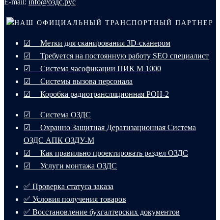
E-mail:
info@оздс.рус
НАШ ОФИЦИАЛЬНЫЙ ТРАНСПОРТНЫЙ ПАРТНЕР
☑ Метки для сканирования 3D-сканером
☑ Требуется на постоянную работу SEO специалист
☑ Система часофикации ПИК М 1000
☑ Системы вызова персонала
☑ Коробка радиотрансляционная РОН-2
☑ Система ОЗДС
☑ Охранно Защитная Дератизационная Система
ОЗДС АПК ОЗДУ-М
☑ Как правильно проектировать раздел ОЗДС
☑ Услуги монтажа ОЗДС
✅ Проверка статуса заказа
✅ Условия получения товаров
✅ Восстановление бухгалтерских документов