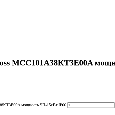
foss MCC101A38KT3E00A мощн
A38KT3E00A мощность ЧП-15кВт IP00