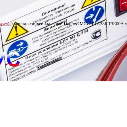
атели
/ Фильтр синусоидальный Danfoss MCC101A38KT3E00A м