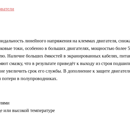
ователи
дальность линейного напряжения на клеммах двигателя, снижае
овые токи, особенно в больших двигателях, мощностью более 
елю. Наличие больших ёмкостей в экранированных кабелях, пит
ют смазку, что в результате приведёт к выходу из строя подшип
твие увеличить срок его службы. В дополнение к защите двигате
и потери в полупроводниках.
елями
е или высокой температуре