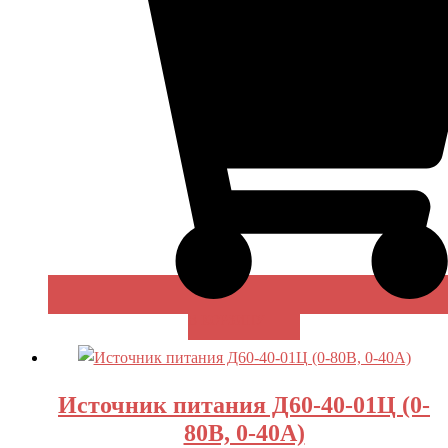
В КОРЗИНУ
Источник питания Д60-40-01Ц (0-
80В, 0-40А)