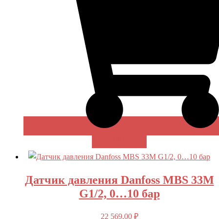
В КОРЗИНУ
Датчик давления Danfoss MBS 33M
G1/2, 0…10 бар
22 569,00
₽