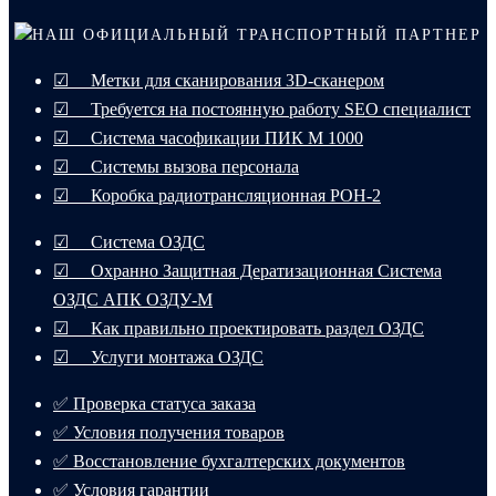
НАШ ОФИЦИАЛЬНЫЙ ТРАНСПОРТНЫЙ ПАРТНЕР
☑ Метки для сканирования 3D-сканером
☑ Требуется на постоянную работу SEO специалист
☑ Система часофикации ПИК М 1000
☑ Системы вызова персонала
☑ Коробка радиотрансляционная РОН-2
☑ Система ОЗДС
☑ Охранно Защитная Дератизационная Система
ОЗДС АПК ОЗДУ-М
☑ Как правильно проектировать раздел ОЗДС
☑ Услуги монтажа ОЗДС
✅ Проверка статуса заказа
✅ Условия получения товаров
✅ Восстановление бухгалтерских документов
✅ Условия гарантии