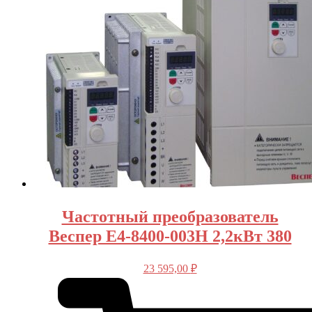
Частотный преобразователь
Веспер E4-8400-003H 2,2кВт 380
23 595,00
₽