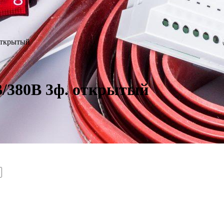
открытый
В/380В 3ф. открытый