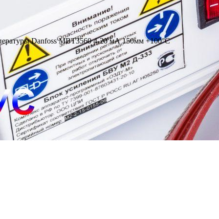
пературы Danfoss MBT3560 4-20 мА 150мм +100°С