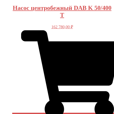
Насос центробежный DAB K 50/400
T
162 780,00
₽