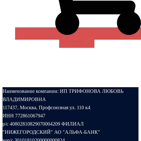
В КОРЗИНУ
Наименование компании: ИП ТРИФОНОВА ЛЮБОВЬ
ВЛАДИМИРОВНА
117437, Москва, Профсоюзная ул. 110 к4
ИНН 772861067947
р/с 40802810829070004209 ФИЛИАЛ
"НИЖЕГОРОДСКИЙ" АО "АЛЬФА-БАНК"
кор/с 30101810200000000824