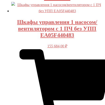
Шкафы управления 1 насосом/
вентилятором с 1 ПЧ без УПП
EA05F440483
155 684,00
₽