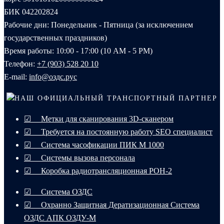
БИК 042202824
Рабочие дни: Понедельник - Пятница (за исключением
государственных праздников)
Время работы: 10:00 - 17:00 (10 AM - 5 PM)
Телефон:
+7 (903) 528 20 10‬
E-mail:
info@оздс.рус
НАШ ОФИЦИАЛЬНЫЙ ТРАНСПОРТНЫЙ ПАРТНЕР
☑ Метки для сканирования 3D-сканером
☑ Требуется на постоянную работу SEO специалист
☑ Система часофикации ПИК М 1000
☑ Системы вызова персонала
☑ Коробка радиотрансляционная РОН-2
☑ Система ОЗДС
☑ Охранно Защитная Дератизационная Система
ОЗДС АПК ОЗДУ-М