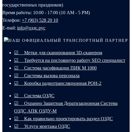
государственных праздников)
Время работы: 10:00 - 17:00 (10 AM - 5 PM)
Телефон:
+7 (903) 528 20 10‬
E-mail:
info@оздс.рус
НАШ ОФИЦИАЛЬНЫЙ ТРАНСПОРТНЫЙ ПАРТНЕР
☑ Метки для сканирования 3D-сканером
☑ Требуется на постоянную работу SEO специалист
☑ Система часофикации ПИК М 1000
☑ Системы вызова персонала
☑ Коробка радиотрансляционная РОН-2
☑ Система ОЗДС
☑ Охранно Защитная Дератизационная Система
ОЗДС АПК ОЗДУ-М
☑ Как правильно проектировать раздел ОЗДС
☑ Услуги монтажа ОЗДС