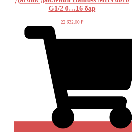
G1/2 0…16 бар
22 632,00
₽