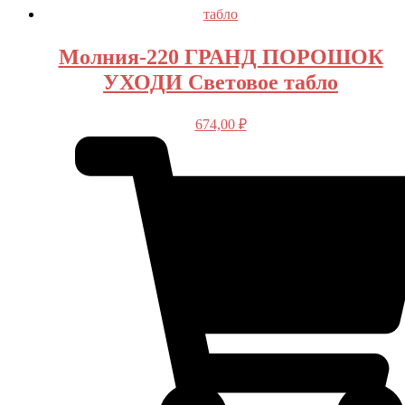
Молния-220 ГРАНД ПОРОШОК
УХОДИ Световое табло
674,00
₽