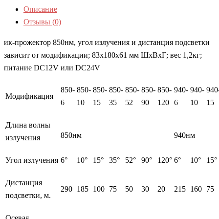
Описание
Отзывы (0)
ик-прожектор 850нм, угол излучения и дистанция подсветки
зависит от модификации; 83х180х61 мм ШхВхГ; вес 1,2кг;
питание DC12V или DC24V
850-
850-
850-
850-
850-
850-
850-
940-
940-
940
Модификация
6
10
15
35
52
90
120
6
10
15
Длина волны
850нм
940нм
излучения
Угол излучения
6°
10°
15°
35°
52°
90°
120°
6°
10°
15°
Дистанция
290
185
100
75
50
30
20
215
160
75
подсветки, м.
Осевая