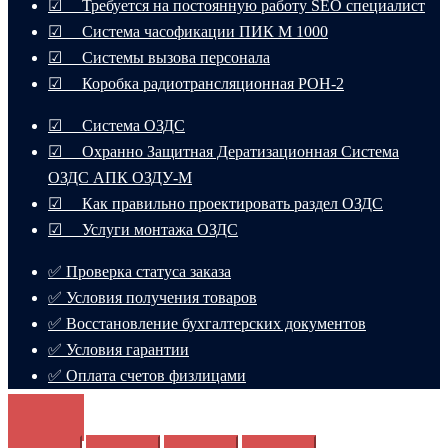
☑ Требуется на постоянную работу SEO специалист
☑ Система часофикации ПИК М 1000
☑ Системы вызова персонала
☑ Коробка радиотрансляционная РОН-2
☑ Система ОЗДС
☑ Охранно Защитная Дератизационная Система
ОЗДС АПК ОЗДУ-М
☑ Как правильно проектировать раздел ОЗДС
☑ Услуги монтажа ОЗДС
✅ Проверка статуса заказа
✅ Условия получения товаров
✅ Восстановление бухгалтерских документов
✅ Условия гарантии
✅ Оплата счетов физлицами