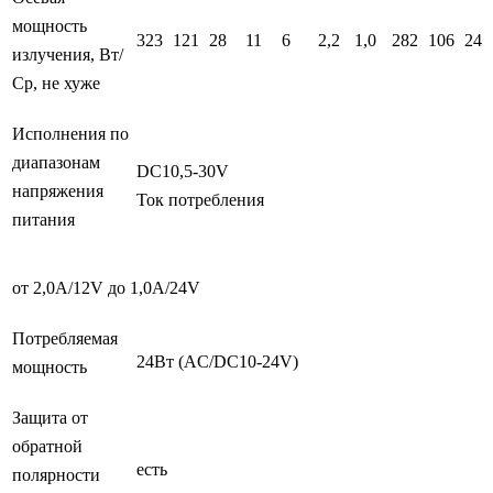
мощность
323
121
28
11
6
2,2
1,0
282
106
24
излучения, Вт/
Ср, не хуже
Исполнения по
диапазонам
DC10,5-30V
напряжения
Ток потребления
питания
от 2,0А/12V до 1,0A/24V
Потребляемая
24Вт (AC/DC10-24V)
мощность
Защита от
обратной
есть
полярности