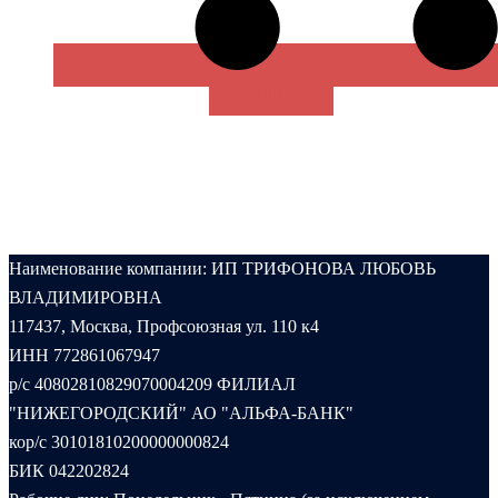
В КОРЗИНУ
Наименование компании: ИП ТРИФОНОВА ЛЮБОВЬ
ВЛАДИМИРОВНА
117437, Москва, Профсоюзная ул. 110 к4
ИНН 772861067947
р/с 40802810829070004209 ФИЛИАЛ
"НИЖЕГОРОДСКИЙ" АО "АЛЬФА-БАНК"
кор/с 30101810200000000824
БИК 042202824