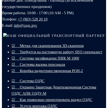
Рабочие дни: Понедельник - Пятница (за исключением
государственных праздников)
Время работы: 10:00 - 17:00 (10 AM - 5 PM)
Телефон:
+7 (903) 528 20 10‬
E-mail:
info@оздс.рус
НАШ ОФИЦИАЛЬНЫЙ ТРАНСПОРТНЫЙ ПАРТНЕР
☑ Метки для сканирования 3D-сканером
☑ Требуется на постоянную работу SEO специалист
☑ Система часофикации ПИК М 1000
☑ Системы вызова персонала
☑ Коробка радиотрансляционная РОН-2
☑ Система ОЗДС
☑ Охранно Защитная Дератизационная Система
ОЗДС АПК ОЗДУ-М
☑ Как правильно проектировать раздел ОЗДС
☑ Услуги монтажа ОЗДС