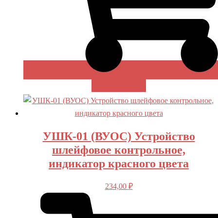
В КОРЗИНУ
УШК-01 (ВУОС) Устройство
шлейфовое контрольное,
индикатор красного цвета
234,00
₽