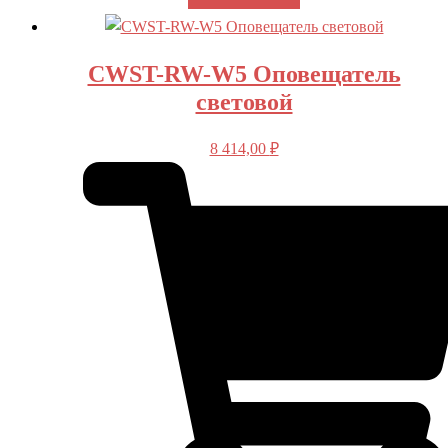
CWST-RW-W5 Оповещатель
световой
8 414,00
₽