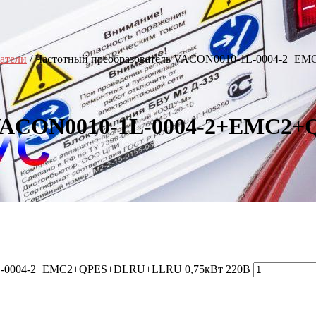
атели
/ Частотный преобразователь VACON0010-1L-0004-2+
ь VACON0010-1L-0004-2+EMC2
-1L-0004-2+EMC2+QPES+DLRU+LLRU 0,75кВт 220В