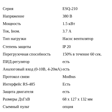
Серия
ESQ-210
Напряжение
380 В
Мощность
1.5 кВт
Ток, Iном.
3.7 А
Тип нагрузки
Насос вентилятор
Степень защиты
IP 20
Перегрузочная способность
150% в течение 60 сек.
ПИД-регулятор
есть
Аналоговый вход (0-10В, 4-20мА)
есть
Протокол связи
Modbus
Интерфейс RS-485
Есть
Защита двигателя
есть
Размеры ДхГхВ
68 x 127 x 132 мм
Съемный пульт
опция