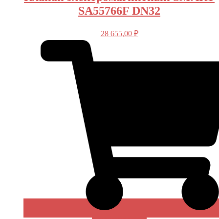
SA55766F DN32
28 655,00
₽