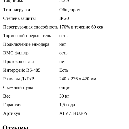
Ток, Iном.
5.2 А
Тип нагрузки
Общепром
Степень защиты
IP 20
Перегрузочная способность
170% в течение 60 сек.
Тормозной прерыватель
есть
Подключение энкодера
нет
ЭМС фильтр
есть
Протокол связи
нет
Интерфейс RS-485
Есть
Размеры ДхГхВ
240 х 236 х 420 мм
Съемный пульт
опция
Вес
30 кг
Гарантия
1,5 года
Артикул
ATV71HU30Y
Отзывы