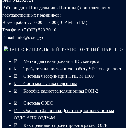
БИК 042202824
Рабочие дни: Понедельник - Пятница (за исключением
государственных праздников)
Время работы: 10:00 - 17:00 (10 AM - 5 PM)
Телефон:
+7 (903) 528 20 10‬
E-mail:
info@оздс.рус
НАШ ОФИЦИАЛЬНЫЙ ТРАНСПОРТНЫЙ ПАРТНЕР
☑ Метки для сканирования 3D-сканером
☑ Требуется на постоянную работу SEO специалист
☑ Система часофикации ПИК М 1000
☑ Системы вызова персонала
☑ Коробка радиотрансляционная РОН-2
☑ Система ОЗДС
☑ Охранно Защитная Дератизационная Система
ОЗДС АПК ОЗДУ-М
☑ Как правильно проектировать раздел ОЗДС