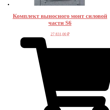
Комплект выносного монт силовой
части S6
27 831,00
₽