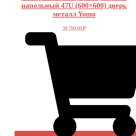
напольный 47U (600×600) дверь
металл Yomo
39 780,00
₽