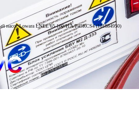
й насос Lowara LNEE 65-160/11A/P45RCS4 (101884950)