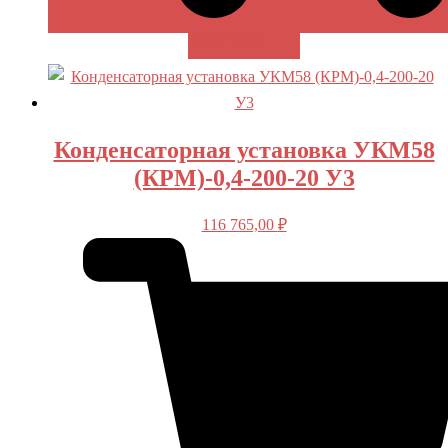
В КОРЗИНУ
Конденсаторная установка УКМ58
(КРМ)-0,4-200-20 У3
116 765,00
₽