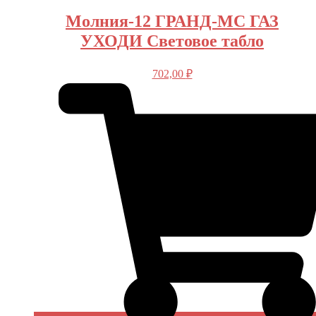
Молния-12 ГРАНД-МС ГАЗ
УХОДИ Световое табло
702,00
₽