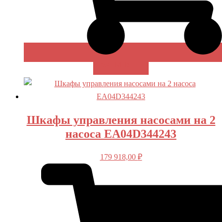
В КОРЗИНУ
Шкафы управления насосами на 2
насоса EA04D344243
179 918,00
₽