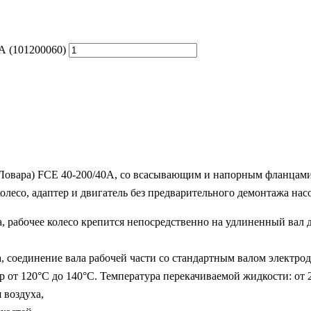
А (101200060)
овара) FCE 40-200/40А, со всасывающим и напорным фланцами,
колесо, адаптер и двигатель без предварительного демонтажа нас
 рабочее колесо крепится непосредственно на удлиненный вал дв
 соединение вала рабочей части со стандартным валом электрод
ар от 120°C до 140°C. Температура перекачиваемой жидкости: от
 воздуха,