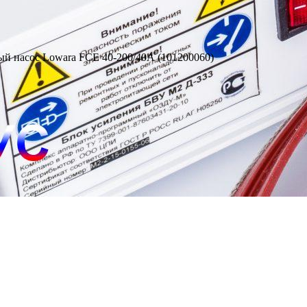
й насос Lowara FCE 40-200/40А (101200060)