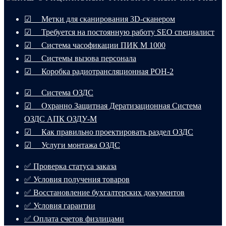
☑ Метки для сканирования 3D-сканером
☑ Требуется на постоянную работу SEO специалист
☑ Система часофикации ПИК М 1000
☑ Системы вызова персонала
☑ Коробка радиотрансляционная РОН-2
☑ Система ОЗДС
☑ Охранно Защитная Дератизационная Система
ОЗДС АПК ОЗДУ-М
☑ Как правильно проектировать раздел ОЗДС
☑ Услуги монтажа ОЗДС
✅ Проверка статуса заказа
✅ Условия получения товаров
✅ Восстановление бухгалтерских документов
✅ Условия гарантии
✅ Оплата счетов физлицами