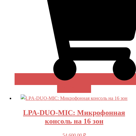
В КОРЗИНУ
LPA-DUO-MIC: Микрофонная
консоль на 16 зон
54 600,00
₽