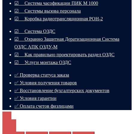
☑ Система часофикации ПИК М 1000
☑ Системы вызова персонала
☑ Коробка радиотрансляционная РОН-2
☑ Система ОЗДС
☑ Охранно Защитная Дератизационная Система
ОЗДС АПК ОЗДУ-М
☑ Как правильно проектировать раздел ОЗДС
☑ Услуги монтажа ОЗДС
✅ Проверка статуса заказа
✅ Условия получения товаров
✅ Восстановление бухгалтерских документов
✅ Условия гарантии
✅ Оплата счетов физлицами