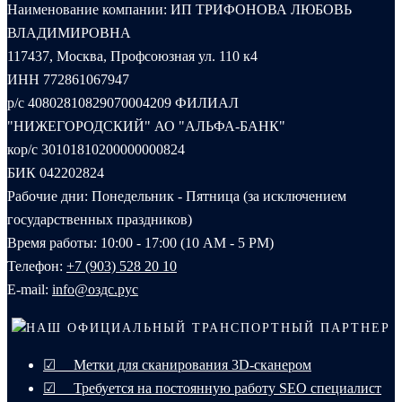
Наименование компании: ИП ТРИФОНОВА ЛЮБОВЬ
ВЛАДИМИРОВНА
117437, Москва, Профсоюзная ул. 110 к4
ИНН 772861067947
р/с 40802810829070004209 ФИЛИАЛ
"НИЖЕГОРОДСКИЙ" АО "АЛЬФА-БАНК"
кор/с 30101810200000000824
БИК 042202824
Рабочие дни: Понедельник - Пятница (за исключением
государственных праздников)
Время работы: 10:00 - 17:00 (10 AM - 5 PM)
Телефон:
+7 (903) 528 20 10‬
E-mail:
info@оздс.рус
НАШ ОФИЦИАЛЬНЫЙ ТРАНСПОРТНЫЙ ПАРТНЕР
☑ Метки для сканирования 3D-сканером
☑ Требуется на постоянную работу SEO специалист