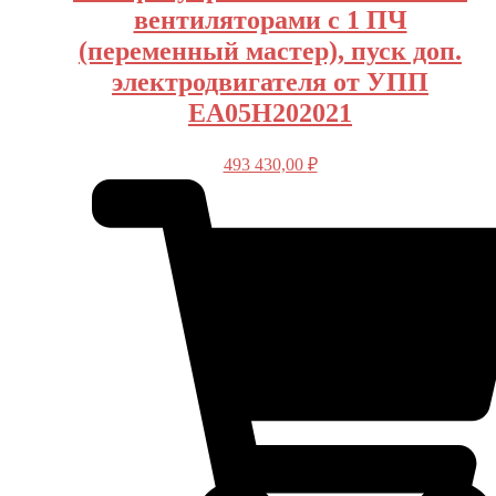
вентиляторами с 1 ПЧ
(переменный мастер), пуск доп.
электродвигателя от УПП
EA05H202021
493 430,00
₽