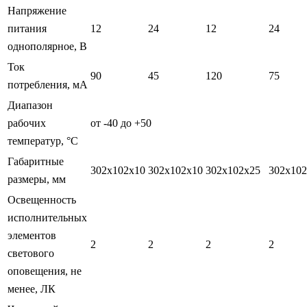
Напряжение
питания
12
24
12
24
однополярное, В
Ток
90
45
120
75
потребления, мА
Диапазон
рабочих
от -40 до +50
температур, °С
Габаритные
302x102x10
302x102x10
302x102x25
302x102
размеры, мм
Освещенность
исполнительных
элементов
2
2
2
2
светового
оповещения, не
менее, ЛК