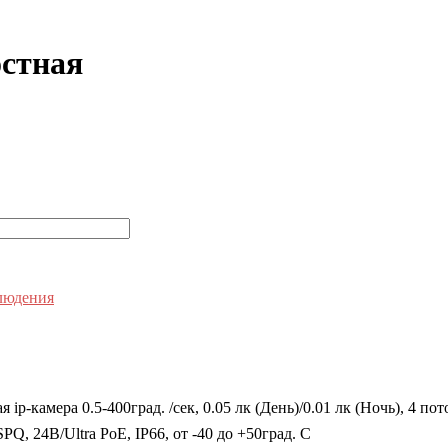
остная
людения
p-камера 0.5-400град. /сек, 0.05 лк (День)/0.01 лк (Ночь), 4 по
 24В/Ultra PoE, IP66, от -40 до +50град. C