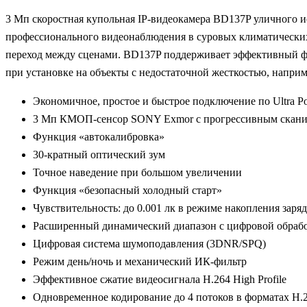
3 Мп скоростная купольная IP-видеокамера BD137P уличного и
профессионального видеонаблюдения в суровых климатических 
переход между сценами. BD137P поддерживает эффективный фо
при установке на объекты с недостаточной жесткостью, наприм
Экономичное, простое и быстрое подключение по Ultra Po
3 Мп КМОП-сенсор SONY Exmor с прогрессивным скан
Функция «автокалибровка»
30-кратный оптический зум
Точное наведение при большом увеличении
Функция «безопасный холодный старт»
Чувствительность: до 0.001 лк в режиме накопления заря
Расширенный динамический диапазон с цифровой обраб
Цифровая система шумоподавления (3DNR/SPQ)
Режим день/ночь и механический ИК-фильтр
Эффективное сжатие видеосигнала Н.264 High Profile
Одновременное кодирование до 4 потоков в форматах Н.2