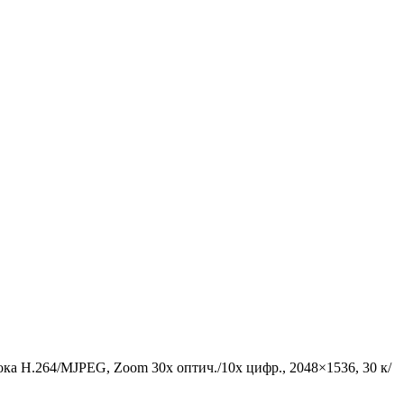
тока Н.264/MJPEG, Zoom 30х оптич./10х цифр., 2048×1536, 30 к/