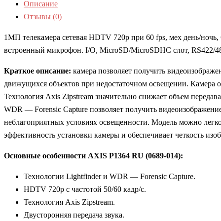
Описание
Отзывы (0)
1МП телекамера сетевая HDTV 720p при 60 fps, мех день/ночь, C
встроенный микрофон. I/O, MicroSD/MicroSDHC слот, RS422/485
Краткое описание:
камера позволяет получить видеоизображен
движущихся объектов при недостаточном освещении. Камера ос
Технология Axis Zipstream значительно снижает объем переда
WDR — Forensic Capture позволяет получить видеоизображение
неблагоприятных условиях освещенности. Модель можно легко
эффективность установки камеры и обеспечивает четкость изо
Основные особенности AXIS P1364 RU (0689-014):
Технологии Lightfinder и WDR — Forensic Capture.
HDTV 720p с частотой 50/60 кадр/с.
Технология Axis Zipstream.
Двусторонняя передача звука.