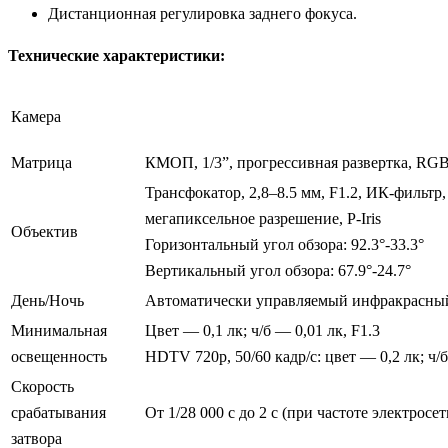
Дистанционная регулировка заднего фокуса.
Технические характеристики:
Камера
Матрица
КМОП, 1/3”, прогрессивная развертка, RG
Трансфокатор, 2,8–8.5 мм, F1.2, ИК-фильтр,
мегапиксельное разрешение, P-Iris
Объектив
Горизонтальный угол обзора: 92.3°-33.3°
Вертикальный угол обзора: 67.9°-24.7°
День/Ночь
Автоматически управляемый инфракрасны
Минимальная
Цвет — 0,1 лк; ч/б — 0,01 лк, F1.3
освещенность
HDTV 720p, 50/60 кадр/с: цвет — 0,2 лк; ч/б
Скорость
срабатывания
От 1/28 000 с до 2 с (при частоте электросет
затвора