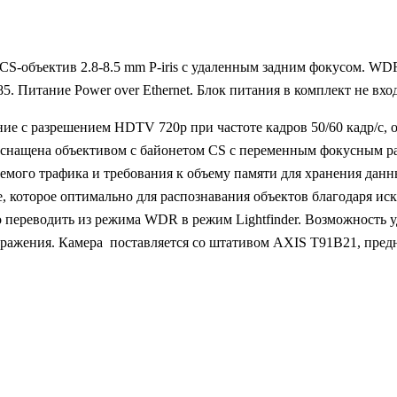
S-объектив 2.8-8.5 mm P-iris с удаленным задним фокусом. WDR – 
. Питание Power over Ethernet. Блок питания в комплект не вхо
ие с разрешением HDTV 720p при частоте кадров 50/60 кадр/с,
нащена объективом с байонетом CS с переменным фокусным расст
ваемого трафика и требования к объему памяти для хранения да
, которое оптимально для распознавания объектов благодаря ис
 переводить из режима WDR в режим Lightfinder. Возможность 
бражения. Камера поставляется со штативом AXIS T91B21, пред