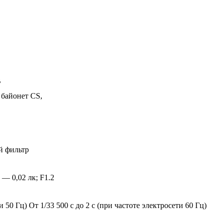
B
 байонет CS,
й фильтр
 — 0,02 лк; F1.2
и 50 Гц) От 1/33 500 с до 2 с (при частоте электросети 60 Гц)